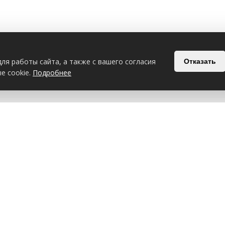
ля работы сайта, а также с вашего согласия
Отказать
е cookie.
Подробнее
Я
НАВИГАЦИЯ ПО САЙТУ
О СОЮЗА
услуги
ОВАНИЯ
Новости
Наша структура
Политика конфиденциальнос
Обработка персональных да
Обращения
Положение о cookie-файлах