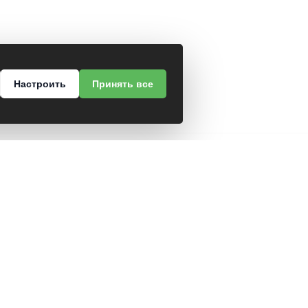
Настроить
Принять все
КОНТАКТНАЯ ИНФОРМАЦИЯ
vitprofles@gmail.com
+375 (212) 26-25-00
+375 (29) 826-25-00
ти
+375 (212) 26-25-02
нных
+375 (29) 826-25-00