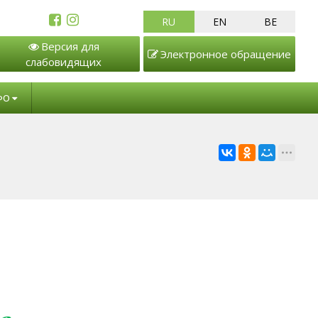
RU
EN
BE
Версия для
Электронное обращение
слабовидящих
ФО