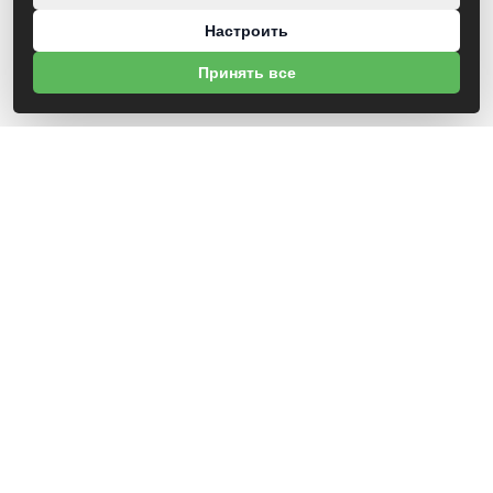
Настроить
Принять все
ВИТЕБСКАЯ ОБЛАСТНАЯ ОРГАНИЗАЦИЯ
БЕЛОРУССКОГО ПРОФЕССИОНАЛЬНОГО СОЮЗА
РАБОТНИКОВ ЛЕСА И ПРИРОДОПОЛЬЗОВАНИЯ